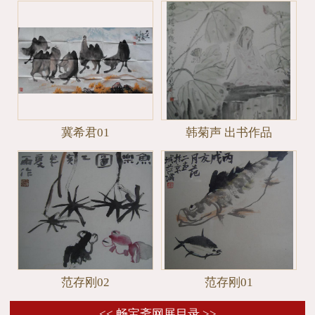
冀希君01
韩菊声 出书作品
范存刚02
范存刚01
<< 畅宝斋网展目录 >>