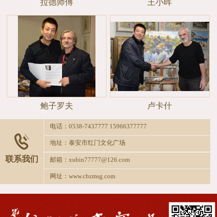
拉德师傅
王小晖
鲍子罗夫
卢卡什
电话：0538-7437777 15966377777

地址：泰安市红门文化广场
联系我们
邮箱：xubin77777@126.com
网址：www.cbzmsg.com