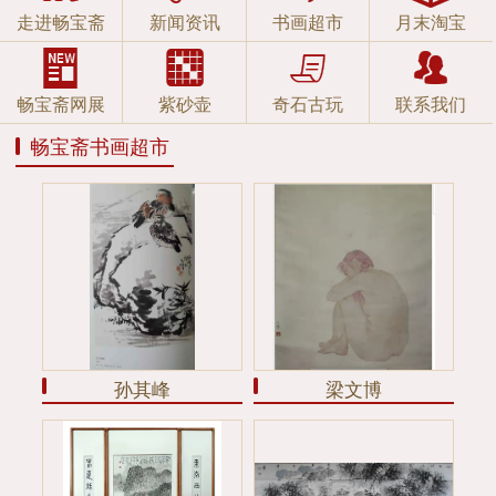
走进畅宝斋
新闻资讯
书画超市
月末淘宝
鉴赏常识




联系我们
畅宝斋网展
紫砂壶
奇石古玩
联系我们
畅宝斋书画超市
孙其峰
梁文博