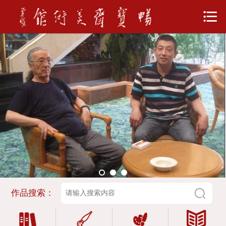

网站首页
走进畅宝斋
新闻资讯
书画超市
紫砂壶
奇石古玩
月末淘宝
作品搜索：
畅宝斋网展




其他业务