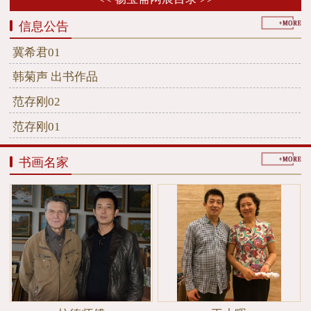
信息公告
冀希君01
韩菊声 出书作品
范存刚02
范存刚01
书画名家