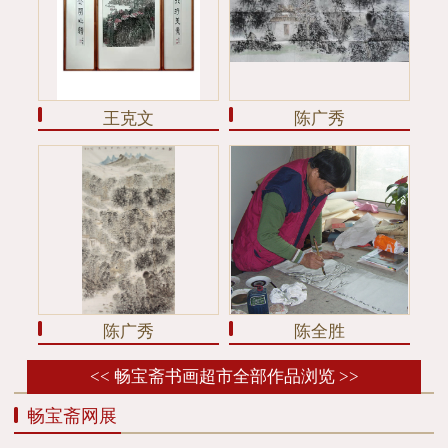
王克文
陈广秀
陈广秀
陈全胜
<< 畅宝斋书画超市全部作品浏览 >>
畅宝斋网展